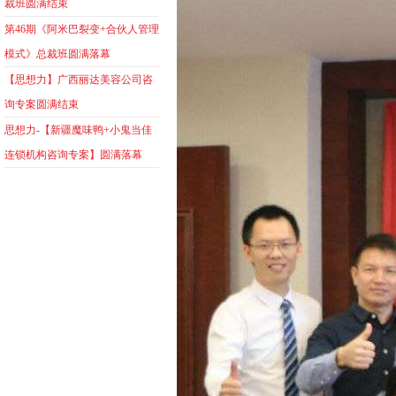
裁班圆满结束
第46期《阿米巴裂变+合伙人管理
模式》总裁班圆满落幕
【思想力】广西丽达美容公司咨
询专案圆满结束
思想力-【新疆魔味鸭+小鬼当佳
连锁机构咨询专案】圆满落幕