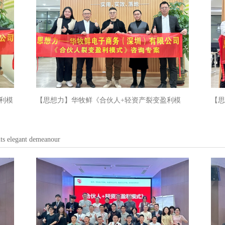
利模
【思想力】华牧鲜《合伙人+轻资产裂变盈利模
【思
式》专案
式》
nts elegant demeanour