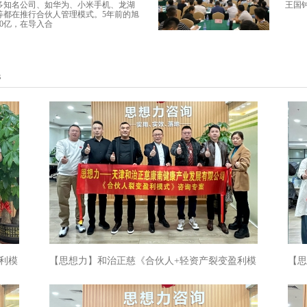
多知名公司、如华为、小米手机、龙湖
王国
等都在推行合伙人管理模式。5年前的旭
0亿，在导入合
s
利模
【思想力】和治正慈《合伙人+轻资产裂变盈利模
【思
式》专案
式》