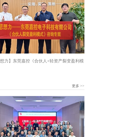
想力】东莞嘉控《合伙人+轻资产裂变盈利模
专案
更多 >>