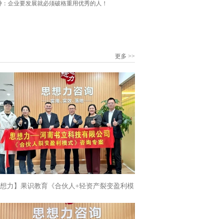
钟：企业要发展就必须破格重用优秀的人！
更多 >>
想力】果识教育《合伙人+轻资产裂变盈利模
专案