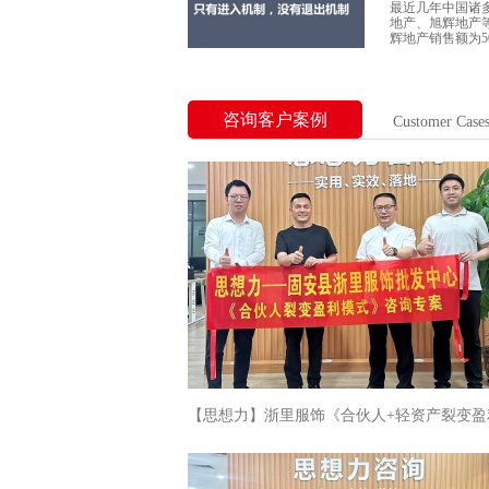
最近几年中国诸
地产、旭辉地产
辉地产销售额为5
咨询客户案例
Customer Case
【思想力】浙里服饰《合伙人+轻资产裂变盈
式》专案