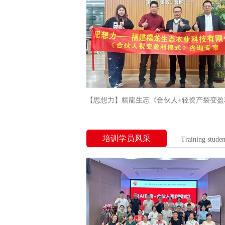
【思想力】糯龍生态《合伙人+轻资产裂变盈
式》专案
培训学员风采
Training stude